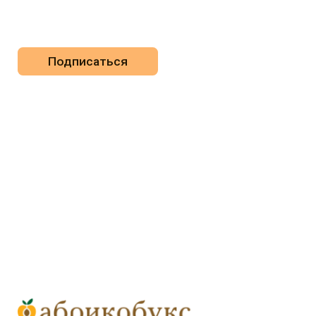
pr@apricotbooks.ru
ПОДПИСКА НА РАССЫЛКУ
Отправляя данную форму, вы соглашаетесь с
Политикой
обработки персональных данных
сделано с ♡ Wild Pack
ООО «Издательство „Абрикос"
ИНН: 7701400592 / ОГРН: 1147746772194
Юридический адрес: Фурманный переулок, дом 15,
квартира 9
Адрес местонахождения: Луков переулок, дом 10, этаж
3, офис 20