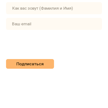
Главная
Доставка
Книги
Политика
конфиденциальности
Авторы и художники
Пользовательское
Контакты
соглашение
pr@apricotbooks.ru
ПОДПИСКА НА РАССЫЛКУ
Отправляя данную форму, вы соглашаетесь с
Политикой
обработки персональных данных