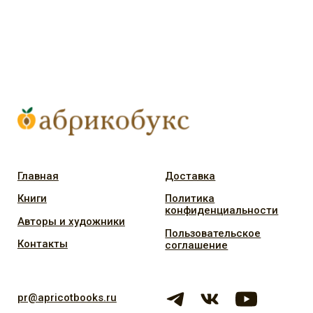
сделано с ♡ Wild Pack
ООО «Издательство „Абрикос"
ИНН: 7701400592 / ОГРН: 1147746772194
Юридический адрес: Фурманный переулок, дом 15,
квартира 9
Адрес местонахождения: Луков переулок, дом 10, этаж
3, офис 20
Часы работы: пн-пт с 12:00 до 19:00, телефон +7 495 116-
0-116