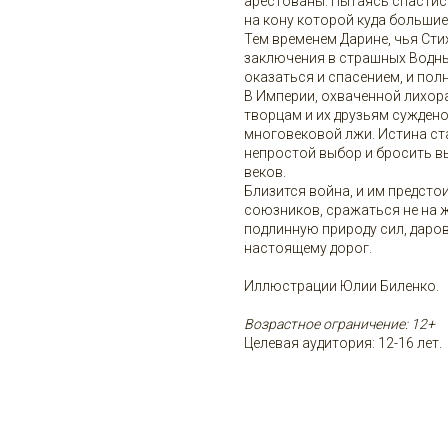
арестованы. Пытаясь спастись 
на кону которой куда большие
Тем временем Дарине, чья Стих
заключения в страшных Водны
оказаться и спасением, и пол
В Империи, охваченной лихор
творцам и их друзьям сужден
многовековой лжи. Истина ст
непростой выбор и бросить в
веков.
Близится война, и им предстои
союзников, сражаться не на ж
подлинную природу сил, даров
настоящему дорог.
Иллюстрации Юлии Биленко.
Возрастное ограничение: 12+
Целевая аудитория: 12-16 лет.