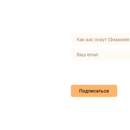
Я
Ежемесячный дайджест о
новинки, сувениры, акции
Я согласен с Политикой к
Подписаться