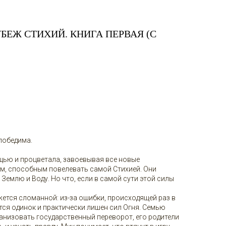
УБЕЖ СТИХИЙ. КНИГА ПЕРВАЯ (С
победима.
ью и процветала, завоевывая все новые
ам, способным повелевать самой Стихией. Они
 Землю и Воду. Но что, если в самой сути этой силы
ется сломанной: из-за ошибки, происходящей раз в
ется одинок и практически лишен сил Огня. Семью
анизовать государственный переворот, его родители