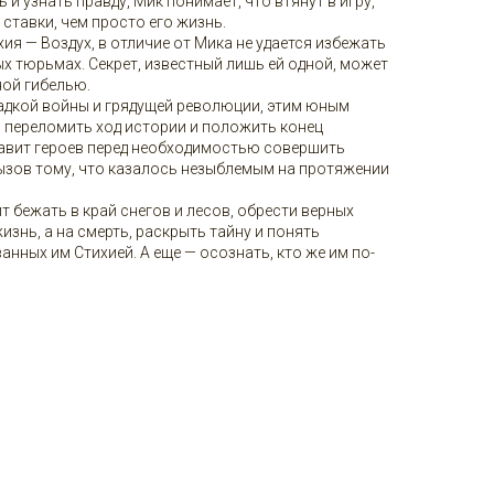
и узнать правду, Мик понимает, что втянут в игру,
 ставки, чем просто его жизнь.
ия — Воздух, в отличие от Мика не удается избежать
х тюрьмах. Секрет, известный лишь ей одной, может
ной гибелью.
адкой войны и грядущей революции, этим юным
о переломить ход истории и положить конец
авит героев перед необходимостью совершить
ызов тому, что казалось незыблемым на протяжении
т бежать в край снегов и лесов, обрести верных
изнь, а на смерть, раскрыть тайну и понять
анных им Стихией. А еще — осознать, кто же им по-