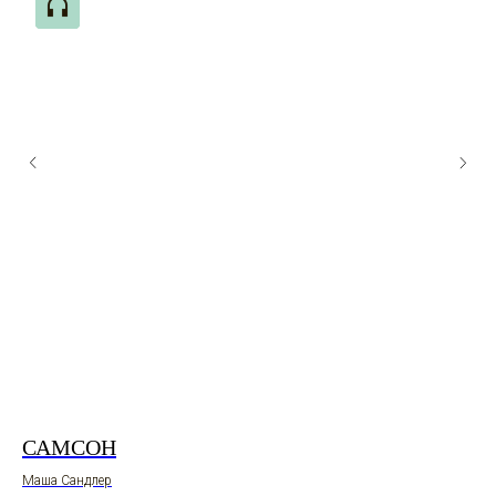
»
САМСОН
Г
П
Маша Сандлер