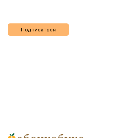
pr@apricotbooks.ru
ПОДПИСКА НА РАССЫЛКУ
Отправляя данную форму, вы соглашаетесь с
Политикой
обработки персональных данных
сделано с ♡ Wild Pack
ООО «Издательство „Абрикос"
ИНН: 7701400592 / ОГРН: 1147746772194
Юридический адрес: Фурманный переулок, дом 15,
квартира 9
Адрес местонахождения: Луков переулок, дом 10, этаж