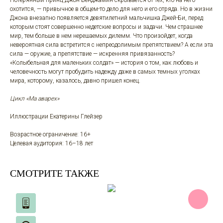
Потерянный принц Джон Бенджамин скрывается от тех, кто на него
охотится, — привычное в общем-то дело для него и его отряда. Но в жизни
Джона внезапно появляется девятилетний мальчишка Джей-Би, перед
которым стоят совершенно недетские вопросы и задачи. Чем страшнее
мир, тем больше в нем нерешаемых дилемм. Что произойдет, когда
невероятная сила встретится с непреодолимым препятствием? А если эта
сила — оружие, а препятствие — искренняя привязанность?
«Колыбельная для маленьких солдат» — история о том, как любовь и
человечность могут пробудить надежду даже в самых темных уголках
мира, которому, казалось, давно пришел конец.
Цикл «Ма аварех»
Иллюстрации Екатерины Глейзер
Возрастное ограничение: 16+
Целевая аудитория: 16–18 лет
CМОТРИТЕ ТАКЖЕ