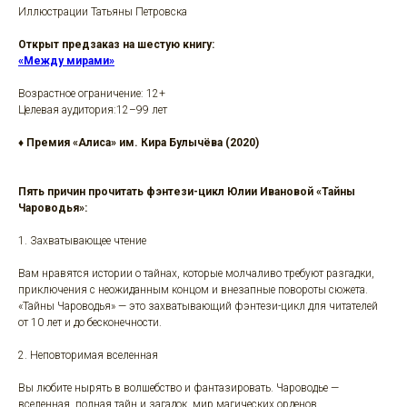
Иллюстрации Татьяны Петровска
Открыт предзаказ на шестую книгу:
«Между мирами»
Возрастное ограничение: 12+
Целевая аудитория:12–99 лет
♦
Премия «Алиса» им. Кира Булычёва (2020)
Пять причин прочитать фэнтези-цикл Юлии Ивановой «Тайны
Чароводья»:
1. Захватывающее чтение
Вам нравятся истории о тайнах, которые молчаливо требуют разгадки,
приключения с неожиданным концом и внезапные повороты сюжета.
«Тайны Чароводья» — это захватывающий фэнтези-цикл для читателей
от 10 лет и до бесконечности.
2. Неповторимая вселенная
Вы любите нырять в волшебство и фантазировать. Чароводье —
вселенная, полная тайн и загадок, мир магических орденов,