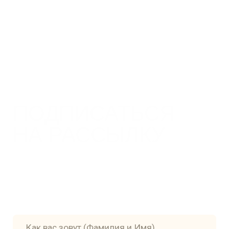
Главная
Доставка
Книги
Политика
конфиденциальности
Авторы и художники
Пользовательское
Контакты
соглашение
pr@apricotbooks.ru