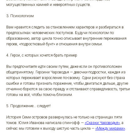
могущественных камней и невероятных существ.
3. Психологизм
Вам нравится следить за становлением характеров и разбираться в
предпосылках человеческих поступков. Будучи психологом по
образованию, автор цикла точно описывает внутренние переживания
героев, «подростковый бунт» и отношения внутри семьи.
4. Герои, с которых хочется брать пример
Вы предпочитаете идти своим путем, даже если он противоположен
общепринятому. Героини Чароводья — девочки-подростки, каждая из
которых переживает взросление по-своему. Одни рискуют без страха
ошибки и готовы признать поражение, чтобы двигаться дальше, другие
отчаянно борются за свою правду и отстаивают справедливость, третьи
готовы на всё, чтобы помочь близким.
5. Продолжение... следует!
История Семи островов развернулась не только на страницах пяти
томов. Юлия Иванова написала спин-офф —
«Сказки Чароводья»
, а
сейчас мы готовим к выходу шестую часть цикла —
«Между мирами»
.