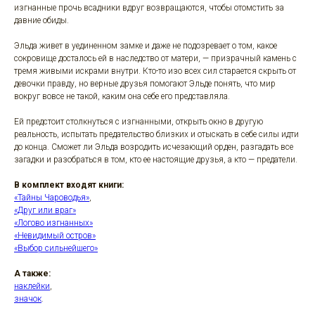
изгнанные прочь всадники вдруг возвращаются, чтобы отомстить за
давние обиды.
Эльда живет в уединенном замке и даже не подозревает о том, какое
сокровище досталось ей в наследство от матери, — призрачный камень с
тремя живыми искрами внутри. Кто-то изо всех сил старается скрыть от
девочки правду, но верные друзья помогают Эльде понять, что мир
вокруг вовсе не такой, каким она себе его представляла.
Ей предстоит столкнуться с изгнанными, открыть окно в другую
реальность, испытать предательство близких и отыскать в себе силы идти
до конца. Сможет ли Эльда возродить исчезающий орден, разгадать все
загадки и разобраться в том, кто ее настоящие друзья, а кто — предатели.
В комплект входят книги:
«Тайны Чароводья»
,
«Друг или враг»
«Логово изгнанных»
«Невидимый остров»
«Выбор сильнейшего»
А также:
наклейки
,
значок
.