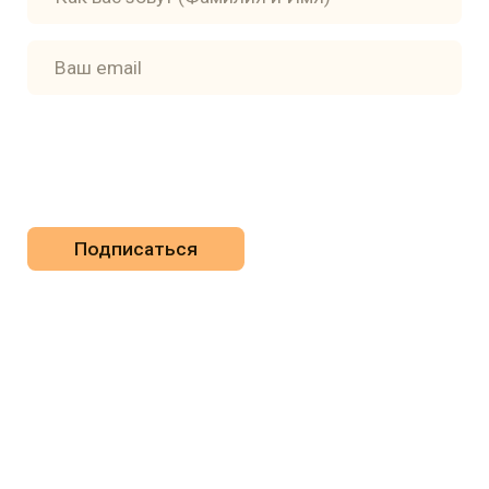
ПОДПИСКА НА РАССЫЛКУ
Отправляя данную форму, вы соглашаетесь с
Политикой
обработки персональных данных
сделано с ♡ Wild Pack
ООО «Издательство „Абрикос"
ИНН: 7701400592 / ОГРН: 1147746772194
Юридический адрес: Фурманный переулок, дом 15,
квартира 9
Адрес местонахождения: Луков переулок, дом 10, этаж
3, офис 20
Часы работы: пн-пт с 12:00 до 19:00, телефон +7 495 116-
0-116