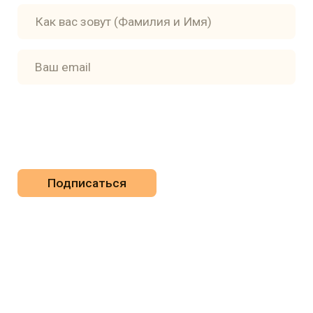
ПОДПИСКА НА РАССЫЛКУ
Отправляя данную форму, вы соглашаетесь с
Политикой
обработки персональных данных
сделано с ♡ Wild Pack
ООО «Издательство „Абрикос"
ИНН: 7701400592 / ОГРН: 1147746772194
Юридический адрес: Фурманный переулок, дом 15,
квартира 9
Адрес местонахождения: Луков переулок, дом 10, этаж
3, офис 20
Часы работы: пн-пт с 12:00 до 19:00, телефон +7 495 116-
0-116