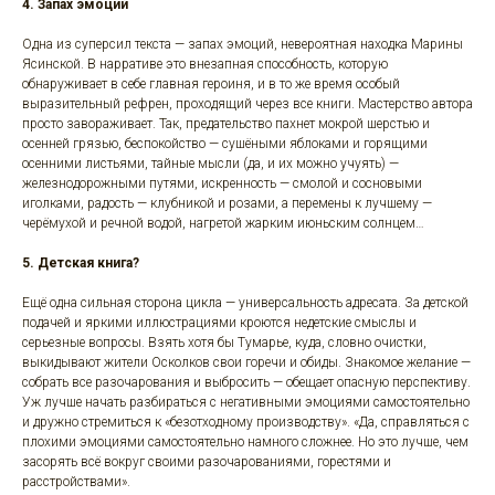
4. Запах эмоций
Одна из суперсил текста — запах эмоций, невероятная находка Марины
Ясинской. В нарративе это внезапная способность, которую
обнаруживает в себе главная героиня, и в то же время особый
выразительный рефрен, проходящий через все книги. Мастерство автора
просто завораживает. Так, предательство пахнет мокрой шерстью и
осенней грязью, беспокойство — сушёными яблоками и горящими
осенними листьями, тайные мысли (да, и их можно учуять) —
железнодорожными путями, искренность — смолой и сосновыми
иголками, радость — клубникой и розами, а перемены к лучшему —
черёмухой и речной водой, нагретой жарким июньским солнцем…
5. Детская книга?
Ещё одна сильная сторона цикла — универсальность адресата. За детской
подачей и яркими иллюстрациями кроются недетские смыслы и
серьезные вопросы. Взять хотя бы Тумарье, куда, словно очистки,
выкидывают жители Осколков свои горечи и обиды. Знакомое желание —
собрать все разочарования и выбросить — обещает опасную перспективу.
Уж лучше начать разбираться с негативными эмоциями самостоятельно
и дружно стремиться к «безотходному производству». «Да, справляться с
плохими эмоциями самостоятельно намного сложнее. Но это лучше, чем
засорять всё вокруг своими разочарованиями, горестями и
расстройствами».