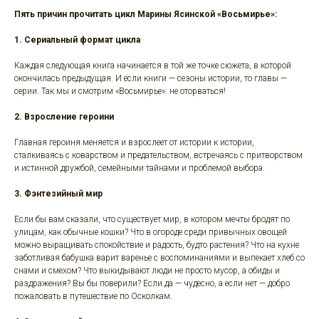
Пять причин прочитать цикл Марины Ясинской «Восьмирье»:
1. Сериальный формат цикла
Каждая следующая книга начинается в той же точке сюжета, в которой
окончилась предыдущая. И если книги — сезоны истории, то главы —
серии. Так мы и смотрим «Восьмирье»: не оторваться!
2. Взросление героини
Главная героиня меняется и взрослеет от истории к истории,
сталкиваясь с коварством и предательством, встречаясь с притворством
и истинной дружбой, семейными тайнами и проблемой выбора.
3. Фэнтезийный мир
Если бы вам сказали, что существует мир, в котором мечты бродят по
улицам, как обычные кошки? Что в огороде среди привычных овощей
можно выращивать спокойствие и радость, будто растения? Что на кухне
заботливая бабушка варит варенье с воспоминаниями и выпекает хлеб со
снами и смехом? Что выкидывают люди не просто мусор, а обиды и
раздражения? Вы бы поверили? Если да — чудесно, а если нет — добро
пожаловать в путешествие по Осколкам.