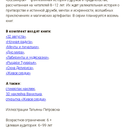
«Восьмирье» — фэнтезийная история о дружбе и предательстве,
рассчитанная на читателей 8–12 лет. Их ждет увлекательная история о
притворстве и истинной дружбе, мечтах и искренности, волшебных
приключениях и магических артефактах. В серии планируется восемь
книг.
В комплект входят книги:
«32 августа»
,
«Ночная радуга»
,
«Мечты и пичальки»
,
«Дно мира»
,
«Лабиринты и чудесказки»
,
«Рыцари Тумарья»
,
«Окна Делириса»
,
«Живое сердце»
.
А также:
стикерпак наклеек
,
3D наклейка Ванилька
,
открытка «Живое сердце»
.
Иллюстрации Татьяны Петровска
Возрастное ограничение: 6 +
Целевая аудитория: 6–99 лет