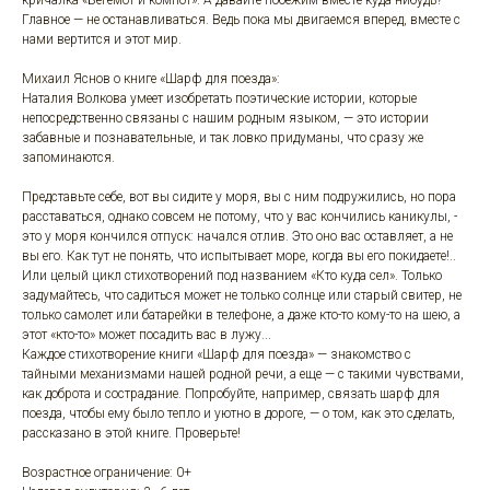
кричалка «Бегемот и компот». А давайте побежим вместе куда-нибудь?
Главное — не останавливаться. Ведь пока мы двигаемся вперед, вместе с
нами вертится и этот мир.
Михаил Яснов о книге «Шарф для поезда»:
Наталия Волкова умеет изобретать поэтические истории, которые
непосредственно связаны с нашим родным языком, — это истории
забавные и познавательные, и так ловко придуманы, что сразу же
запоминаются.
Представьте себе, вот вы сидите у моря, вы с ним подружились, но пора
расставаться, однако совсем не потому, что у вас кончились каникулы, -
это у моря кончился отпуск: начался отлив. Это оно вас оставляет, а не
вы его. Как тут не понять, что испытывает море, когда вы его покидаете!..
Или целый цикл стихотворений под названием «Кто куда сел». Только
задумайтесь, что садиться может не только солнце или старый свитер, не
только самолет или батарейки в телефоне, а даже кто-то кому-то на шею, а
этот «кто-то» может посадить вас в лужу...
Каждое стихотворение книги «Шарф для поезда» — знакомство с
тайными механизмами нашей родной речи, а еще — с такими чувствами,
как доброта и сострадание. Попробуйте, например, связать шарф для
поезда, чтобы ему было тепло и уютно в дороге, — о том, как это сделать,
рассказано в этой книге. Проверьте!
Возрастное ограничение: 0+