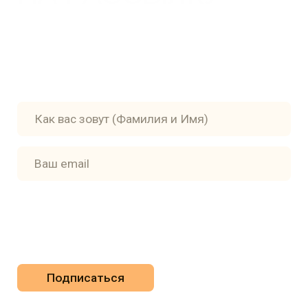
Главная
Доставка
Книги
Политика
конфиденциальности
Авторы и художники
Пользовательское
Контакты
соглашение
pr@apricotbooks.ru
ПОДПИСКА НА РАССЫЛКУ
Отправляя данную форму, вы соглашаетесь с
Политикой
обработки персональных данных
сделано с ♡ Wild Pack