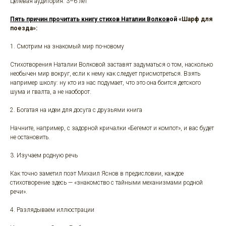
Целевая аудитория: 3–6 лет
Пять причин прочитать книгу стихов
Наталии Волков
ой
«Шарф для
поезда»:
1. Смотрим на знакомый мир по-новому
Стихотворения Наталии Волковой заставят задуматься о том, насколько
необычен мир вокруг, если к нему как следует присмотреться. Взять
например школу: ну кто из нас подумает, что это она боится детского
шума и гвалта, а не наоборот.
2. Богатая на идеи для досуга с друзьями книга
Начните, например, с задорной кричалки «Бегемот и компот», и вас будет
не остановить.
3. Изучаем родную речь
Как точно заметил поэт Михаил Яснов в предисловии, каждое
стихотворение здесь — «знакомство с тайными механизмами родной
речи».
4. Разлядываем иллюстрации